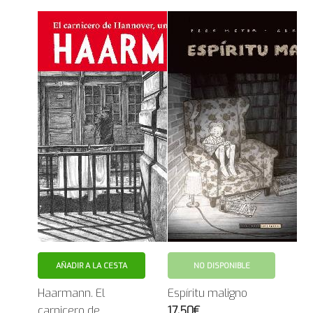
AÑADIR A LA CESTA
NO DISPONIBLE
Haarmann. El
Espíritu maligno
carnicero de
17.50€